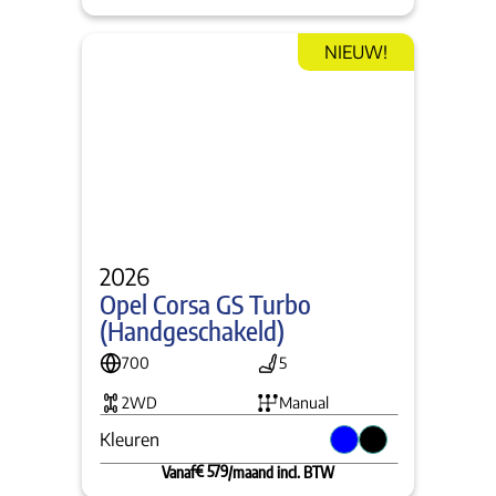
NIEUW!
2026
Opel Corsa GS Turbo 
(Handgeschakeld)
700
5
2WD
Manual
Kleuren
€ 579
Vanaf
/maand incl. BTW