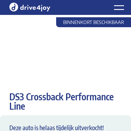
Laat mee
Home
DS3 Crossback Performance Line
BINNENKORT BESCHIKBAAR
DS3 Crossback Performance
Line
Deze auto is helaas tijdelijk uitverkocht!