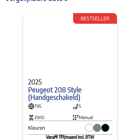
BESTSELLER
2025
Peugeot 208 Style 
(Handgeschakeld)
795
5
2WD
Manual
Kleuren
€ 519
Vanaf
/maand incl. BTW