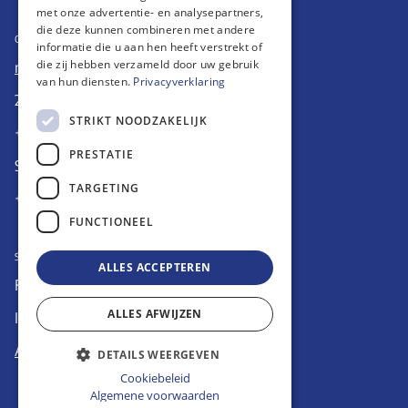
met onze advertentie- en analysepartners,
die deze kunnen combineren met andere
CONTACT
informatie die u aan hen heeft verstrekt of
die zij hebben verzameld door uw gebruik
nl-support@drive4joy.nl
van hun diensten.
Privacyverklaring
24/7 Alarmcentrale Ongeval en Pechhulp
STRIKT NOODZAKELIJK
+31(0)20-8512294
PRESTATIE
Schade melden
TARGETING
+31(0)88-2012680
FUNCTIONEEL
SOCIAL MEDIA
ALLES ACCEPTEREN
Facebook
ALLES AFWIJZEN
Instagram
Abonneer op onze nieuwsbrief
DETAILS WEERGEVEN
Cookiebeleid
Algemene voorwaarden