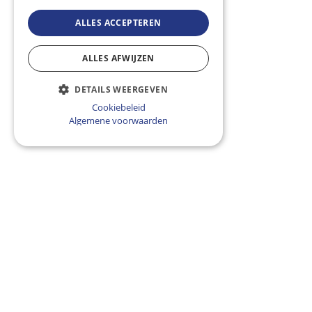
ALLES ACCEPTEREN
ALLES AFWIJZEN
DETAILS WEERGEVEN
Cookiebeleid
Algemene voorwaarden
door Bas Bisschop op 
Laatst bijgewerkt op 
03.12.24
05.04.23
13:35
In dit artikel presenteren we een opsomming van de
meestgestelde algemene vragen die men heeft over een
auto abonnement bij Drive4joy.
We behandelen de informatie per topic: