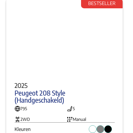
BESTSELLER
2025
Peugeot 208 Style 
(Handgeschakeld)
795
5
2WD
Manual
Kleuren