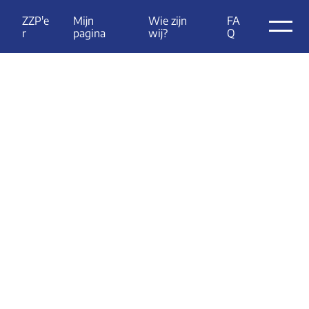
Laat me
ZZP'e
Mijn 
Wie zijn 
FA
r
pagina
wij?
Q