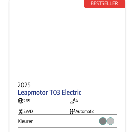
BESTSELLER
2025
Leapmotor T03 Electric
265
4
2WD
Automatic
Kleuren