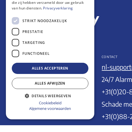
die zij hebben verzameld door uw gebruik
Footer
Home
van hun diensten.
Privacyverklaring
STRIKT NOODZAKELIJK
PRESTATIE
TARGETING
FUNCTIONEEL
INFORMATIE
CONTACT
Veelgestelde vragen
nl-support
ALLES ACCEPTEREN
Algemene voorwaarden
24/7 Alarm
ALLES AFWIJZEN
Privacyverklaring
+31(0)20-
DETAILS WEERGEVEN
Verzekeringsvoorwaarden
Schade me
Cookiebeleid
Algemene voorwaarden
+31(0)88-