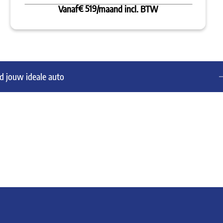
€ 519
Vanaf
/maand incl. BTW
d jouw ideale auto