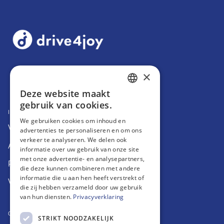
Footer
Home
×
Deze website maakt
DUTCH
gebruik van cookies.
INFORMATIE
ENGLISH
We gebruiken cookies om inhoud en
Veelgestelde vragen
advertenties te personaliseren en om ons
verkeer te analyseren. We delen ook
Algemene voorwaarden
informatie over uw gebruik van onze site
met onze advertentie- en analysepartners,
Privacyverklaring
die deze kunnen combineren met andere
informatie die u aan hen heeft verstrekt of
Verzekeringsvoorwaarden
die zij hebben verzameld door uw gebruik
van hun diensten.
Privacyverklaring
CONTACT
STRIKT NOODZAKELIJK