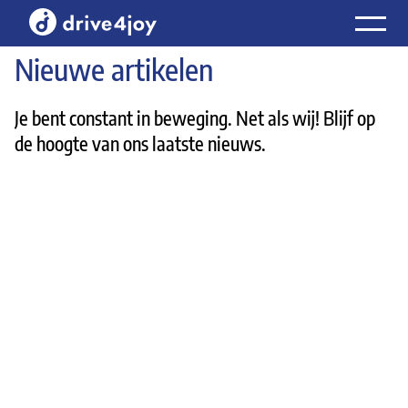
Laat mee
Home
Nieuwe artikelen
Lees het laatste nieuws over onze auto-abonnementen
Je bent constant in beweging. Net als wij! Blijf op
de hoogte van ons laatste nieuws.
Nieuws